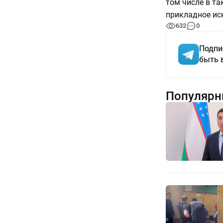
том числе в та
прикладное иск
632
0
Подпи
быть 
Популярн