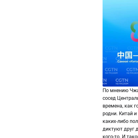
По мнению Чжао
сосед Централ
времена, как г
родни. Китай 
каких-либо пол
диктуют друг д
кого-то. И так