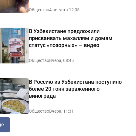
видео
Общество
4 августа 12:05
В Узбекистане предложили
присваивать махаллям и домам
статус «позорных» — видео
Общество
Вчера, 08:45
В Россию из Узбекистана поступило
более 20 тонн зараженного
винограда
Общество
Вчера, 11:31
ще