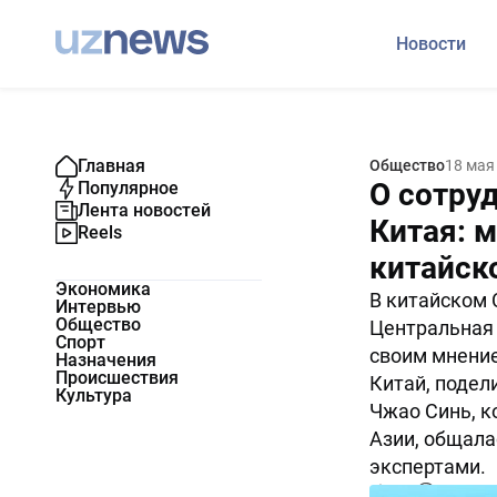
Новости
Главная
Общество
18 мая
О сотру
Популярное
Лента новостей
Китая: 
Reels
китайск
Экономика
В китайском 
Интервью
Общество
Центральная 
Спорт
своим мнение
Назначения
Происшествия
Китай, подел
Культура
Чжао Синь, к
Азии, общала
экспертами.
632
0