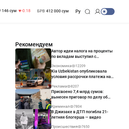
13 749 сум
32.19
МРОТ
1 271 000 сум
146 сум
-0.18
БРВ
412 000 сум
Ру
Рекомендуем
Автор идеи налога на проценты
по вкладам выступил с
разъяснением
Экономика
12209
Kia Uzbekistan опубликовала
условия рассрочки платежа на
Kia Sonet со ставкой от 0%
Реклама
8207
годовых
Присвоено 7,4 млрд сумов:
вынесен приговор по делу об
обрушении путепровода в
Криминал
7804
Ташкенте
В Джизаке в ДТП погибла 21-
летняя блогерша — видео
Происшествия
7650