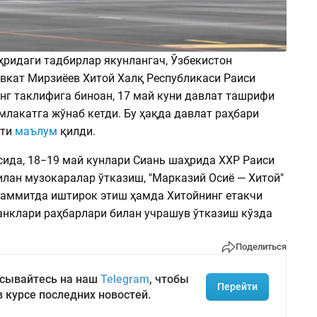
ридаги тадбирлар якунлангач, Ўзбекистон
вкат Мирзиёев Хитой Халқ Республикаси Раиси
нг таклифига биноан, 17 май куни давлат ташрифи
млакатга жўнаб кетди. Бу ҳақда давлат раҳбари
ати
маълум
қилди.
ида, 18−19 май кунлари Сиань шаҳрида ХХР Раиси
илан музокаралар ўтказиш, "Марказий Осиё — Хитой"
аммитда иштирок этиш ҳамда Хитойнинг етакчи
анклари раҳбарлари билан учрашув ўтказиш кўзда
Поделиться
сывайтесь на наш
Telegram
, чтобы
Перейти
в курсе последних новостей.