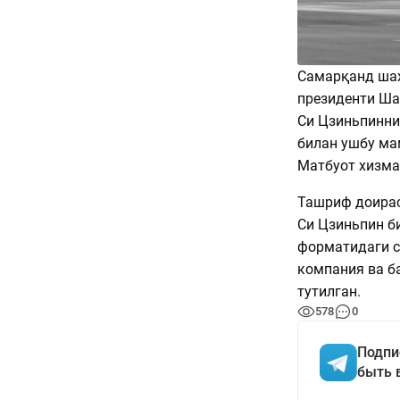
Самарқанд шаҳ
президенти Ша
Си Цзиньпинни
билан ушбу ма
Матбуот хизм
Ташриф доирас
Си Цзиньпин б
форматидаги с
компания ва б
тутилган.
578
0
Подпи
быть 