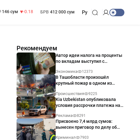
13 749 сум
32.19
МРОТ
1 271 000 сум
146 сум
-0.18
БРВ
412 000 сум
Ру
Рекомендуем
Автор идеи налога на проценты
по вкладам выступил с
разъяснением
Экономика
12373
В Ташобласти произошёл
крупный пожар в одном из
магазинов — видео
Происшествия
9225
Kia Uzbekistan опубликовала
условия рассрочки платежа на
Kia Sonet со ставкой от 0%
Реклама
8291
годовых
Присвоено 7,4 млрд сумов:
вынесен приговор по делу об
обрушении путепровода в
Криминал
7903
Ташкенте