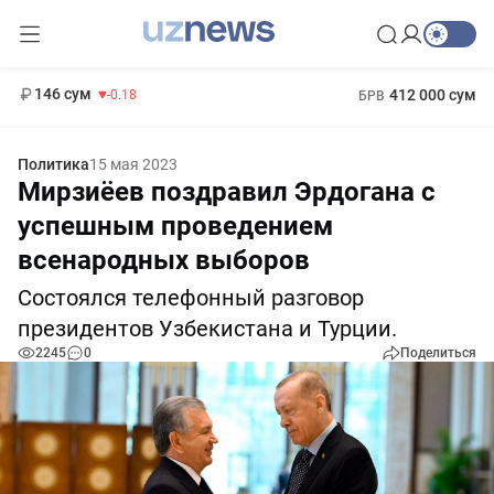
11 916 сум
28.92
13 749 сум
1 271 000 сум
32.19
МРОТ
146 сум
412 000 сум
-0.18
БРВ
Политика
15 мая 2023
Мирзиёев поздравил Эрдогана с
успешным проведением
всенародных выборов
Состоялся телефонный разговор
президентов Узбекистана и Турции.
2245
0
Поделиться