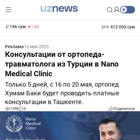
11 887 сум
-55.49
13 717 сум
1 271 000 сум
-25.83
МРОТ
146 сум
412 000 сум
-1.05
БРВ
Реклама
13 мая 2023
Консультации от ортопеда-
травматолога из Турции в Nano
Medical Clinic
Только 5 дней, с 16 по 20 мая, ортопед
Хумам Баки будет проводить платные
консультации в Ташкенте.
1398
0
Поделиться