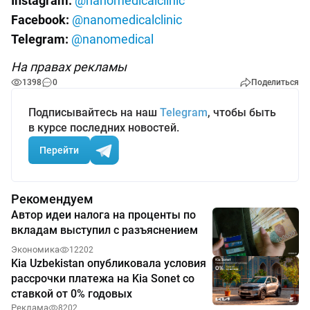
Instagram:
@nanomedicalclinic
Facebook:
@nanomedicalclinic
Telegram:
@nanomedical
На правах рекламы
1398
0
Поделиться
Подписывайтесь на наш
Telegram
, чтобы быть
в курсе последних новостей.
Перейти
Рекомендуем
Автор идеи налога на проценты по
вкладам выступил с разъяснением
Экономика
12202
Kia Uzbekistan опубликовала условия
рассрочки платежа на Kia Sonet со
ставкой от 0% годовых
Реклама
8202