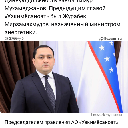
Данную должность занял Тимур
Мухамеджанов. Предыдущим главой
«Узкимёсаноат» был Журабек
Мирзамахмудов, назначенный министром
энергетики.
2766
0
Поделиться
t.me/uzkimyosanoat
Председателем правления АО «Узкимёсаноат»