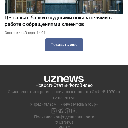
ЦБ назвал банки с худшими показателями в
работе с обращениями клиентов
Экономика
Вчера, 14:01
Показать еще
Новости
Статьи
Фото
Видео
Свидетельство о регистрации электронного СМИ № 1070 от
12.08.2015г.
Учредитель: ЧП «News Media Group»
Политика конфиденциальности
© UzNews