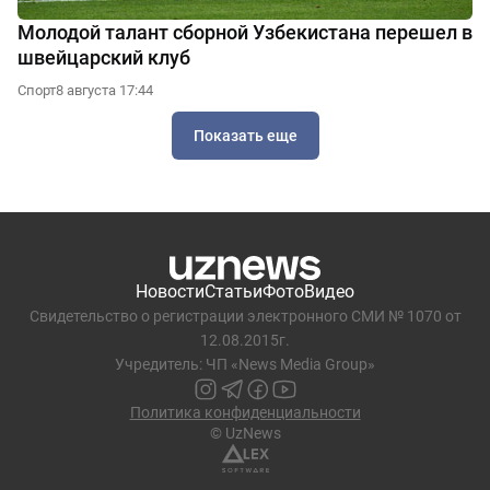
Молодой талант сборной Узбекистана перешел в
швейцарский клуб
Спорт
8 августа 17:44
Показать еще
Новости
Статьи
Фото
Видео
Свидетельство о регистрации электронного СМИ № 1070 от
12.08.2015г.
Учредитель: ЧП «News Media Group»
Политика конфиденциальности
© UzNews