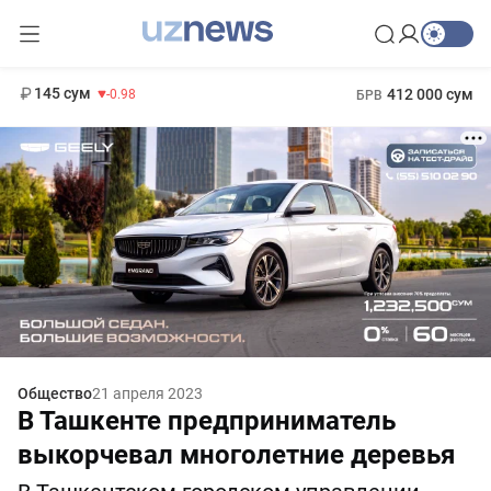
11 952 сум
36.46
13 780 сум
1 271 000 сум
30.12
МРОТ
145 сум
412 000 сум
-0.98
БРВ
Общество
21 апреля 2023
В Ташкенте предприниматель
выкорчевал многолетние деревья