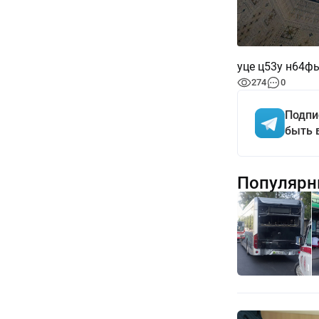
уце ц53у н64ф
274
0
Подпи
быть 
Популярн