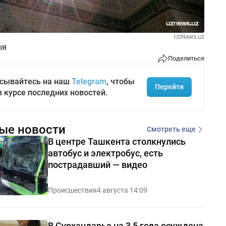
UzNews.uz
ыя
Поделиться
сывайтесь на наш
Telegram
, чтобы
Перейти
в курсе последних новостей.
ые новости
Смотреть еще
В центре Ташкента столкнулись
автобус и электробус, есть
пострадавший — видео
Происшествия
4 августа 14:09
В Сурхандарье на 3,5 года осуждена