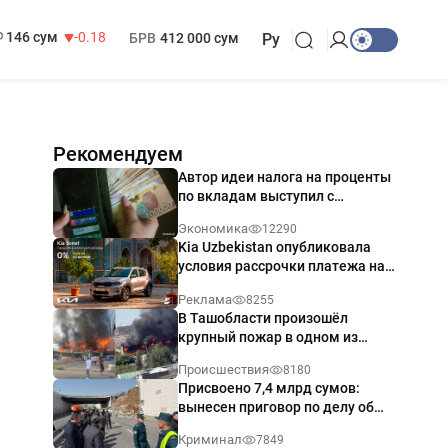
13 749 сум
32.19
МРОТ
1 271 000 сум
146 сум
-0.18
БРВ
412 000 сум
Ру
Рекомендуем
Автор идеи налога на проценты
по вкладам выступил с
разъяснением
Экономика
12290
Kia Uzbekistan опубликовала
условия рассрочки платежа на
Kia Sonet со ставкой от 0%
Реклама
8255
годовых
В Ташобласти произошёл
крупный пожар в одном из
магазинов — видео
Происшествия
8180
Присвоено 7,4 млрд сумов:
вынесен приговор по делу об
обрушении путепровода в
Криминал
7849
Ташкенте