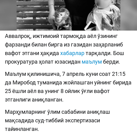
Аввалроқ, ижтимоий тармоқда аёл ўзининг
фарзанди билан бирга из газидан заҳарланиб
вафот этгани ҳақида
хабарлар
тарқалди. Бош
прокуратура ҳолат юзасидан
маълум
берди.
Маълум қилинишича, 7 апрель куни соат 21:15
да Миробод туманида жойлашган уйнинг бирида
25 ёшли аёл ва унинг 8 ойлик ўғли вафот
этганлиги аниқланган.
Марҳумларнинг ўлим сабабини аниқлаш
мақсадида суд-тиббий экспертизаси
тайинланган.