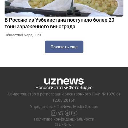
В Россию из Узбекистана поступило более 20
тонн зараженного винограда
Общество
Вчера, 11:31
Показать еще
Новости
Статьи
Фото
Видео
Свидетельство о регистрации электронного СМИ № 1070 от
12.08.2015г.
Учредитель: ЧП «News Media Group»
Политика конфиденциальности
© UzNews