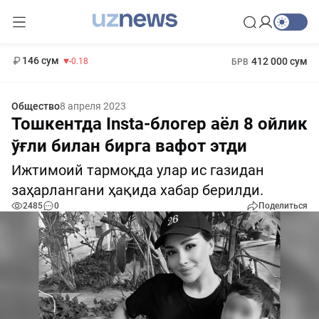
11 916 сум
28.92
13 749 сум
1 271 000 сум
32.19
МРОТ
146 сум
412 000 сум
-0.18
БРВ
Общество
8 апреля 2023
Тошкентда Insta-блогер аёл 8 ойлик
ўғли билан бирга вафот этди
Ижтимоий тармоқда улар ис газидан
заҳарлангани ҳақида хабар берилди.
2485
0
Поделиться