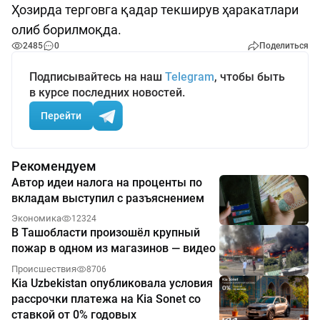
Ҳозирда терговга қадар текширув ҳаракатлари
олиб борилмоқда.
2485
0
Поделиться
Подписывайтесь на наш
Telegram
, чтобы быть
в курсе последних новостей.
Перейти
Рекомендуем
Автор идеи налога на проценты по
вкладам выступил с разъяснением
Экономика
12324
В Ташобласти произошёл крупный
пожар в одном из магазинов — видео
Происшествия
8706
Kia Uzbekistan опубликовала условия
рассрочки платежа на Kia Sonet со
ставкой от 0% годовых