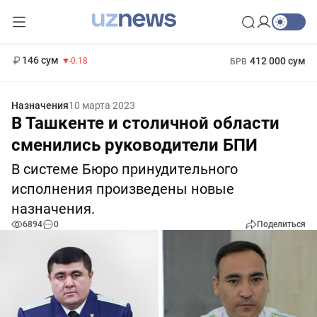
11 916 сум
28.92
13 749 сум
1 271 000 сум
32.19
МРОТ
146 сум
412 000 сум
-0.18
БРВ
Назначения
10 марта 2023
В Ташкенте и столичной области
сменились руководители БПИ
В системе Бюро принудительного
исполнения произведены новые
назначения.
6894
0
Поделиться