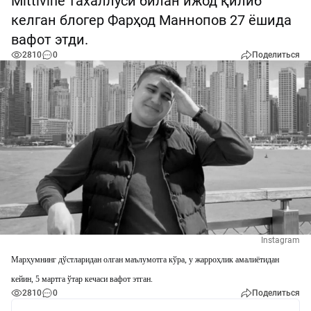
Mittivine тахаллуси билан ижод қилиб
келган блогер Фарҳод Маннопов 27 ёшида
вафот этди.
2810
0
Поделиться
Instagram
Марҳумнинг дўстларидан олган маълумотга кўра, у жарроҳлик амалиётидан
кейин, 5 мартга ўтар кечаси вафот этган.
2810
0
Поделиться