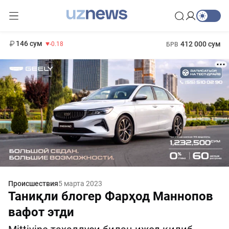
11 916 сум
28.92
13 749 сум
1 271 000 сум
32.19
МРОТ
146 сум
412 000 сум
-0.18
БРВ
Происшествия
5 марта 2023
Таниқли блогер Фарҳод Маннопов
вафот этди