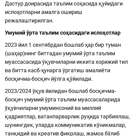
Дастур доирасида таълим соҳасида қуйидаги
ислоҳотларни амалга ошириш
режалаштирилган.
Умумий ўрта таълим соҳасидаги ислоҳотлар
2023 йил 1 сентябрдан бошлаб ҳар бир туман
(шаҳар)нинг биттадан умумий ўрта таълим
муассасасида ўқувчиларни иккита хорижий тил
ва битта касб-ҳунарга ўргатиш амалиёти
босқичма-босқич йўлга қўйилади.
2023/2024 ўқув йилидан бошлаб босқичма-
босқич умумий ўрта таълим муассасаларида
ўқувчиларни умуминсоний ва миллий
қадриятлар, ватанпарварлик руҳида тарбиялаш,
шунингдек, уларда коммуникатив кўникмалар,
танқидий ва креатив фикрлаш, жамоа бўлиб