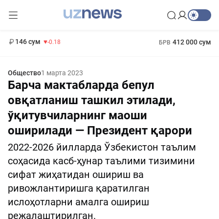
11 916 сум
28.92
13 749 сум
1 271 000 сум
32.19
МРОТ
146 сум
412 000 сум
-0.18
БРВ
Общество
1 марта 2023
Барча мактабларда бепул
овқатланиш ташкил этилади,
ўқитувчиларнинг маоши
оширилади — Президент қарори
2022-2026 йилларда Ўзбекистон таълим
соҳасида касб-ҳунар таълими тизимини
сифат жиҳатидан ошириш ва
ривожлантиришга қаратилган
ислоҳотларни амалга ошириш
режалаштирилган.