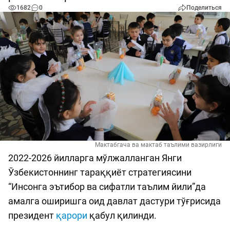
1682
0
Поделиться
Мактабгача ва мактаб таълими вазирлиги
2022-2026 йилларга мўлжалланган Янги
Ўзбекистоннинг тараққиёт стратегиясини
“Инсонга эътибор ва сифатли таълим йили”да
амалга оширишга оид давлат дастури тўғрисида
президент
қарори
қабул қилинди.