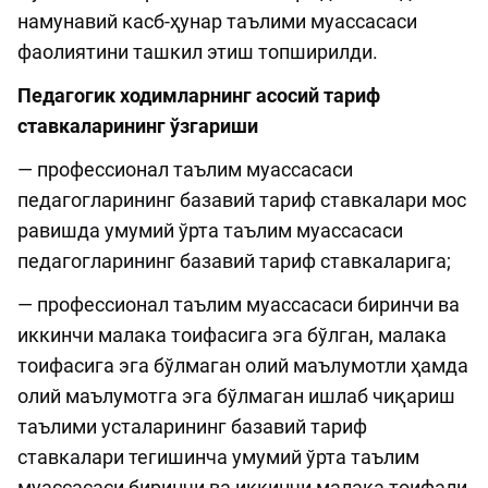
намунавий касб-ҳунар таълими муассасаси
фаолиятини ташкил этиш топширилди.
Педагогик ходимларнинг асосий тариф
ставкаларининг ўзгариши
— профессионал таълим муассасаси
педагогларининг базавий тариф ставкалари мос
равишда умумий ўрта таълим муассасаси
педагогларининг базавий тариф ставкаларига;
— профессионал таълим муассасаси биринчи ва
иккинчи малака тоифасига эга бўлган, малака
тоифасига эга бўлмаган олий маълумотли ҳамда
олий маълумотга эга бўлмаган ишлаб чиқариш
таълими усталарининг базавий тариф
ставкалари тегишинча умумий ўрта таълим
муассасаси биринчи ва иккинчи малака тоифали