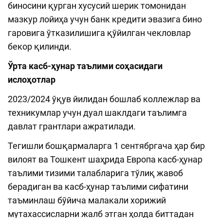
биносини қурган хусусий шерик томонидан
мазкур лойиҳа учун банк кредити эвазига бино
гаровига ўтказилишига қўйилган чекловлар
бекор қилинди.
Ўрта касб-ҳунар таълими соҳасидаги
ислоҳотлар
2023/2024 ўқув йилидан бошлаб коллежлар ва
техникумлар учун дуал шаклдаги таълимга
давлат грантлари ажратилади.
Тегишли бошқармаларга 1 сентябргача ҳар бир
вилоят ва Тошкент шаҳрида Европа касб-ҳунар
таълими тизими талабларига тўлиқ жавоб
берадиган ва касб-ҳунар таълими сифатини
таъминлаш бўйича малакали хорижий
мутахассисларни жалб этган ҳолда биттадан