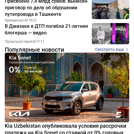
Присвоено 7,4 млрд сумов: вынесен
приговор по делу об обрушении
путепровода в Ташкенте
Криминал
7825
В Джизаке в ДТП погибла 21-летняя
блогерша — видео
Происшествия
7711
Популярные новости
Смотреть еще
Kia Uzbekistan опубликовала условия рассрочки
платежа на Kia Sonet со ставкой от 0% годовых