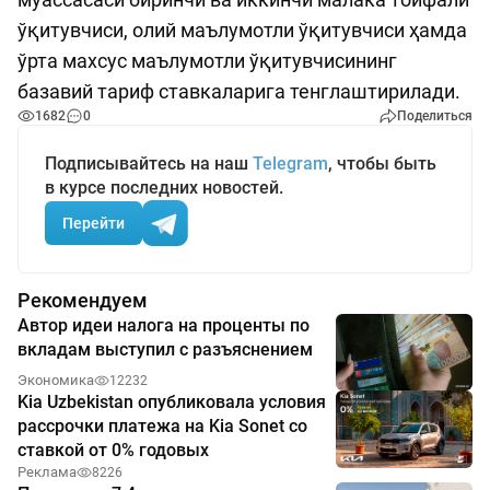
ўқитувчиси, олий маълумотли ўқитувчиси ҳамда
ўрта махсус маълумотли ўқитувчисининг
базавий тариф ставкаларига тенглаштирилади.
1682
0
Поделиться
Подписывайтесь на наш
Telegram
, чтобы быть
в курсе последних новостей.
Перейти
Рекомендуем
Автор идеи налога на проценты по
вкладам выступил с разъяснением
Экономика
12232
Kia Uzbekistan опубликовала условия
рассрочки платежа на Kia Sonet со
ставкой от 0% годовых
Реклама
8226