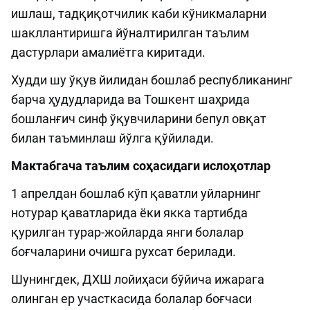
ишлаш, тадқиқотчилик каби кўникмаларни
шакллантиришга йўналтирилган таълим
дастурлари амалиётга киритади.
Худди шу ўқув йилидан бошлаб республиканинг
барча ҳудудларида ва Тошкент шаҳрида
бошланғич синф ўқувчиларини бепул овқат
билан таъминлаш йўлга қўйилади.
Мактабгача таълим соҳасидаги ислоҳотлар
1 апрелдан бошлаб кўп қаватли уйларнинг
нотурар қаватларида ёки якка тартибда
қурилган турар-жойларда янги болалар
боғчаларини очишга рухсат берилади.
Шунингдек, ДХШ лойиҳаси бўйича ижарага
олинган ер участкасида болалар боғчаси