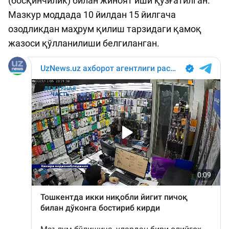
(босқинчилик) билан жиноят иши қўзғатилган.
Мазкур моддада 10 йилдан 15 йилгача
озодликдан маҳрум қилиш тарзидаги қамоқ
жазоси қўлланилиши белгиланган.