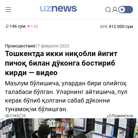
11 887 сум
-55.49
13 717 сум
1 271 000 сум
-25.83
МРОТ
146 сум
412 000 сум
-1.05
БРВ
Происшествия
27 февраля 2023
Тошкентда икки ниқобли йигит
пичоқ билан дўконга бостириб
кирди — видео
Маълум бўлишича, улардан бири олийгоҳ
талабаси бўлган. Уларнинг айтишича, пул
керак бўлиб қолгани сабаб дўконни
тунамоқчи бўлишган.
1163
0
Поделиться