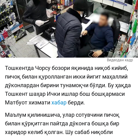
Видеодан кадр
Тошкентда Чорсу бозори яқинида ниқоб кийиб,
пичоқ билан қуролланган икки йигит маҳаллий
дўконлардан бирини тунамоқчи бўлди. Бу ҳақда
Тошкент шаҳар Ички ишлар бош бошқармаси
Матбуот хизмати
хабар
берди.
Маълум қилинишича, улар сотувчини пичоқ
билан қўрқитган пайтда дўконга бошқа бир
харидор келиб қолган. Шу сабаб ниқобли