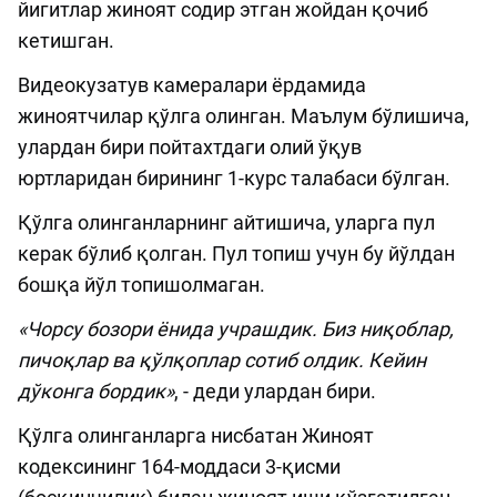
йигитлар жиноят содир этган жойдан қочиб
кетишган.
Видеокузатув камералари ёрдамида
жиноятчилар қўлга олинган. Маълум бўлишича,
улардан бири пойтахтдаги олий ўқув
юртларидан бирининг 1-курс талабаси бўлган.
Қўлга олинганларнинг айтишича, уларга пул
керак бўлиб қолган. Пул топиш учун бу йўлдан
бошқа йўл топишолмаган.
«Чорсу бозори ёнида учрашдик. Биз ниқоблар,
пичоқлар ва қўлқоплар сотиб олдик. Кейин
дўконга бордик»
, - деди улардан бири.
Қўлга олинганларга нисбатан Жиноят
кодексининг 164-моддаси 3-қисми