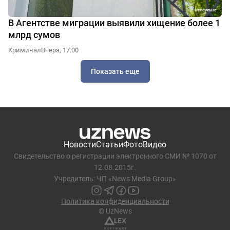
В Агентстве миграции выявили хищение более 1
млрд сумов
Криминал
Вчера, 17:00
Показать еще
Новости
Статьи
Фото
Видео
Свидетельство о регистрации электронного СМИ № 1070 от
12.08.2015г.
Учредитель: ЧП «News Media Group»
Политика конфиденциальности
© UzNews