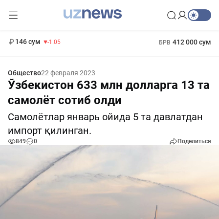
11 887 сум
-55.49
13 717 сум
1 271 000 сум
-25.83
МРОТ
146 сум
412 000 сум
-1.05
БРВ
Общество
22 февраля 2023
Ўзбекистон 633 млн долларга 13 та
самолёт сотиб олди
Самолётлар январь ойида 5 та давлатдан
импорт қилинган.
849
0
Поделиться