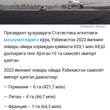
Uzbekistan Airways
Президент ҳузуридаги Статистика агентлиги
маълумотларига
кўра, Ўзбекистон 2023 йилнинг
январь ойида хориждан қиймати 633,1 млн AҚШ
долларига тенг бўлган 13 та самолёт импорт
қилган.
2023 йилнинг январь ойида Ўзбекистон самолёт
импорт қилган давлатлар:
— Германия – 6 та (421,7 млн)
— Литва – 4 та (66,7 млн)
— Франция – 1 та (64,3 млн)