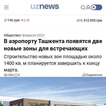
11 916 сум
28.92
13 749 сум
1 271 000 сум
32.19
МРОТ
146 сум
412 000 сум
-0.18
БРВ
Общество
9 февраля 2023
В аэропорту Ташкента появятся две
новые зоны для встречающих
Строительство новых зон площадью около
1400 кв. м планируется завершить к концу
марта.
1441
0
Поделиться