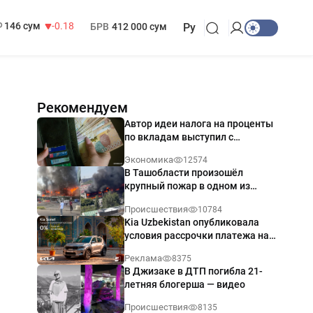
13 749 сум
32.19
МРОТ
1 271 000 сум
146 сум
-0.18
БРВ
412 000 сум
Ру
Рекомендуем
Автор идеи налога на проценты
по вкладам выступил с
разъяснением
Экономика
12574
В Ташобласти произошёл
крупный пожар в одном из
магазинов — видео
Происшествия
10784
Kia Uzbekistan опубликовала
условия рассрочки платежа на
Kia Sonet со ставкой от 0%
Реклама
8375
годовых
В Джизаке в ДТП погибла 21-
летняя блогерша — видео
Происшествия
8135