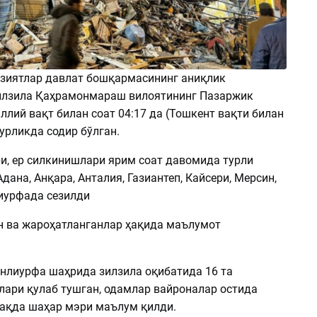
зиятлар давлат бошқармасининг аниқлик
илзила Қаҳрамонмараш вилоятининг Пазаржик
лий вақт билан соат 04:17 да (Тошкент вақти билан
қурликда содир бўлган.
и, ер силкинишлари ярим соат давомида турли
дана, Анқара, Анталия, Газиантеп, Кайсери, Мерсин,
иурфада сезилди
н ва жароҳатланганлар ҳақида маълумот
нлиурфа шаҳрида зилзила оқибатида 16 та
лари қулаб тушган, одамлар вайроналар остида
ҳақда шаҳар мэри маълум қилди.