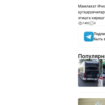
Мамлакат Ички
қутқарувчилар
этишга киришг
1482
0
Подпи
быть 
Популярн