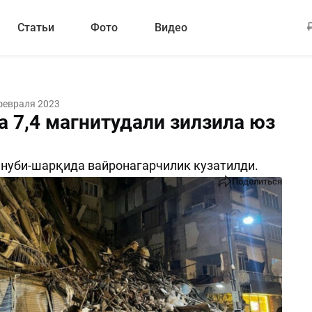
Статьи
Фото
Видео
февраля 2023
а 7,4 магнитудали зилзила юз
нуби-шарқида вайронагарчилик кузатилди.
Поделиться