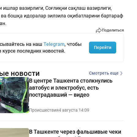
 ишлар вазирлиги, Соғлиқни сақлаш вазирлиги,
 ва бошқа идоралар зилзила оқибатларини бартараф
ан.
Поделиться
сывайтесь на наш
Telegram
, чтобы
Перейти
в курсе последних новостей.
ые новости
Смотреть еще
В центре Ташкента столкнулись
автобус и электробус, есть
пострадавший — видео
Происшествия
4 августа 14:09
В Ташкенте через фальшивые чеки