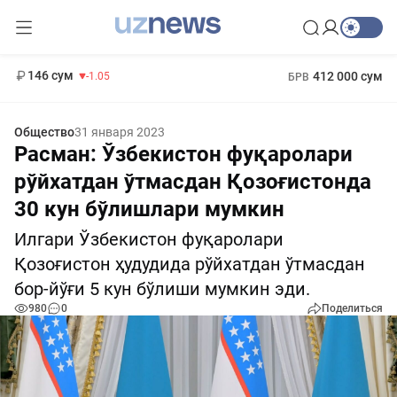
11 887 сум
-55.49
13 717 сум
1 271 000 сум
-25.83
МРОТ
146 сум
412 000 сум
-1.05
БРВ
Общество
31 января 2023
Расман: Ўзбекистон фуқаролари
рўйхатдан ўтмасдан Қозоғистонда
30 кун бўлишлари мумкин
Илгари Ўзбекистон фуқаролари
Қозоғистон ҳудудида рўйхатдан ўтмасдан
бор-йўғи 5 кун бўлиши мумкин эди.
980
0
Поделиться