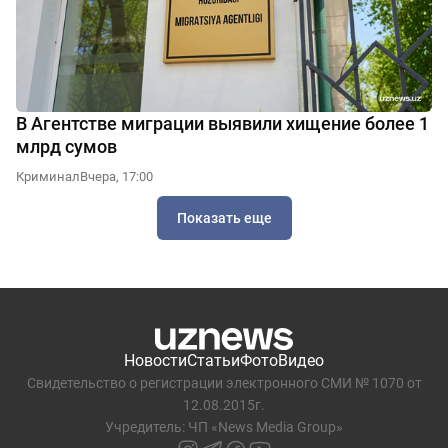
В Агентстве миграции выявили хищение более 1
млрд сумов
Криминал
Вчера, 17:00
Показать еще
Новости
Статьи
Фото
Видео
Свидетельство о регистрации электронного СМИ № 1070 от
12.08.2015г.
Учредитель: ЧП «News Media Group»