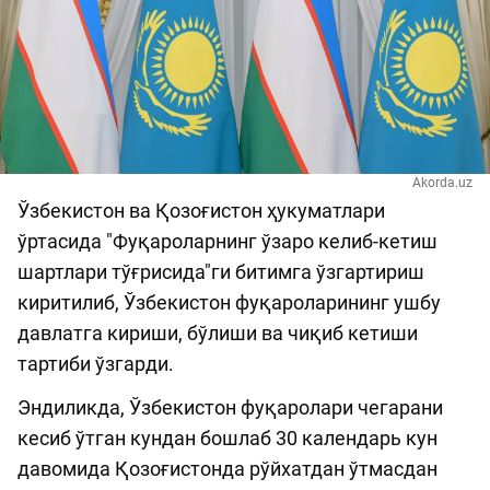
Akorda.uz
Ўзбекистон ва Қозоғистон ҳукуматлари
ўртасида "Фуқароларнинг ўзаро келиб-кетиш
шартлари тўғрисида"ги битимга ўзгартириш
киритилиб, Ўзбекистон фуқароларининг ушбу
давлатга кириши, бўлиши ва чиқиб кетиши
тартиби ўзгарди.
Эндиликда, Ўзбекистон фуқаролари чегарани
кесиб ўтган кундан бошлаб 30 календарь кун
давомида Қозоғистонда рўйхатдан ўтмасдан