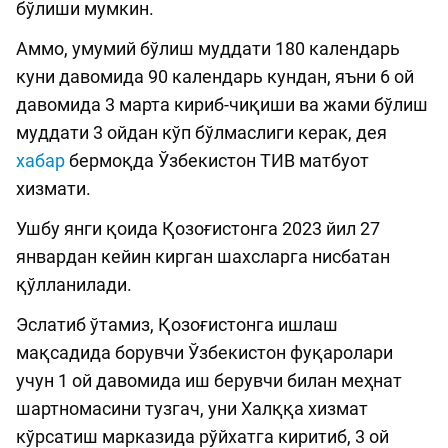
бўлиши мумкин.
Аммо, умумий бўлиш муддати 180 календарь
куни давомида 90 календарь кундан, яъни 6 ой
давомида 3 марта кириб-чиқиши ва жами бўлиш
муддати 3 ойдан кўп бўлмаслиги керак, дея
хабар
бермоқда Ўзбекистон ТИВ матбуот
хизмати.
Ушбу янги қоида Қозоғистонга 2023 йил 27
январдан кейин кирган шахсларга нисбатан
қўлланилади.
Эслатиб ўтамиз, Қозоғистонга ишлаш
мақсадида борувчи Ўзбекистон фуқаролари
учун 1 ой давомида иш берувчи билан меҳнат
шартномасини тузгач, уни Халққа хизмат
кўрсатиш марказида рўйхатга киритиб, 3 ой