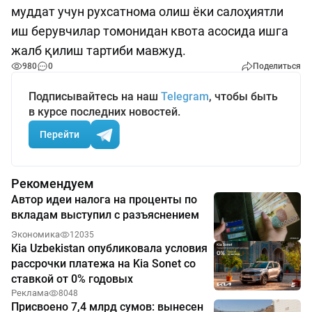
муддат учун рухсатнома олиш ёки салоҳиятли
иш берувчилар томонидан квота асосида ишга
жалб қилиш тартиби мавжуд.
980
0
Поделиться
Подписывайтесь на наш
Telegram
, чтобы быть
в курсе последних новостей.
Перейти
Рекомендуем
Автор идеи налога на проценты по
вкладам выступил с разъяснением
Экономика
12035
Kia Uzbekistan опубликовала условия
рассрочки платежа на Kia Sonet со
ставкой от 0% годовых
Реклама
8048
Присвоено 7,4 млрд сумов: вынесен