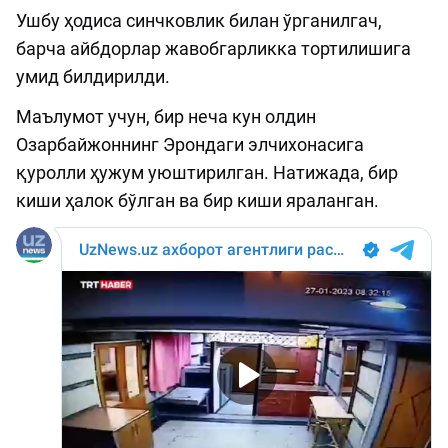
Ушбу ҳодиса синчковлик билан ўрганилгач,
барча айбдорлар жавобгарликка тортилишига
умид билдирилди.
Маълумот учун, бир неча кун олдин
Озарбайжоннинг Эрондаги элчихонасига
қуролли ҳужум уюштирилган. Натижада, бир
киши ҳалок бўлган ва бир киши яраланган.