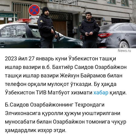
News.ru
2023 йил 27 январь куни Ўзбекистон ташқи
ишлар вазири в.б. Бахтиёр Саидов Озарбайжон
ташқи ишлар вазири Жейхун Байрамов билан
телефон орқали мулоқот ўтказди. Бу ҳақда
Ўзбекистон ТИВ Матбуот хизмати
хабар
қилди.
Б.Саидов Озарбайжоннинг Теҳрондаги
Элчихонасига қуролли ҳужум уюштирилгани
муносабати билан Озарбайжон томонига чуқур
ҳамдардлик изҳор этди.