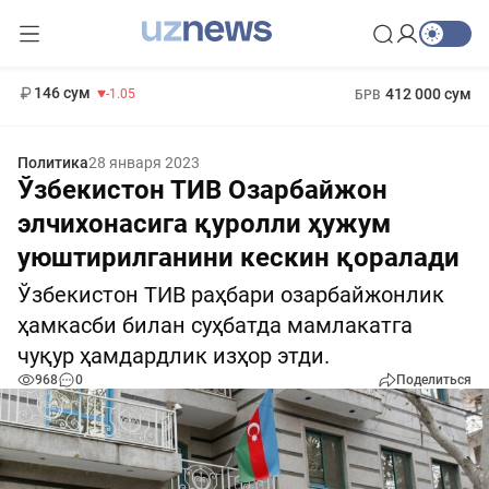
11 887 сум
-55.49
13 717 сум
1 271 000 сум
-25.83
МРОТ
146 сум
412 000 сум
-1.05
БРВ
Политика
28 января 2023
Ўзбекистон ТИВ Озарбайжон
элчихонасига қуролли ҳужум
уюштирилганини кескин қоралади
Ўзбекистон ТИВ раҳбари озарбайжонлик
ҳамкасби билан суҳбатда мамлакатга
чуқур ҳамдардлик изҳор этди.
968
0
Поделиться