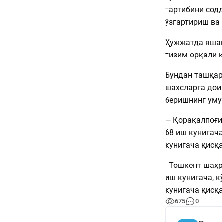
тартибини сод
ўзгартириш в
Ҳужжатда яшаш
тизим орқали 
Бундан ташқар
шахсларга дои
беришнинг уму
— Қорақалпоғи
68 иш кунигача
кунигача қисқа
- Тошкент шаҳ
иш кунигача, к
кунигача қисқ
675
0