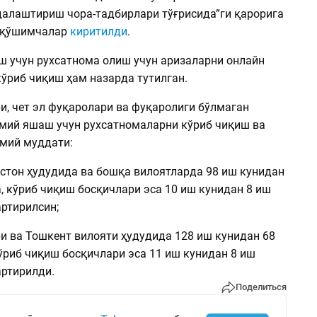
далаштириш чора-тадбирлари тўғрисида”ги қарорига
а қўшимчалар
киритилди
.
 учун рухсатнома олиш учун аризаларни онлайн
кўриб чиқиш ҳам назарда тутилган.
и, чет эл фуқаролари ва фуқаролиги бўлмаган
мий яшаш учун рухсатномаларни кўриб чиқиш ва
мий муддати:
стон ҳудудида ва бошқа вилоятларда 98 иш кунидан
, кўриб чиқиш босқичлари эса 10 иш кунидан 8 иш
ртирилсин;
ри ва Тошкент вилояти ҳудудида 128 иш кунидан 68
ўриб чиқиш босқичлари эса 11 иш кунидан 8 иш
артирилди.
Поделиться