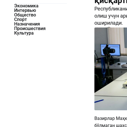
қисқарт
Экономика
Республикани
Интервью
Общество
олиш учун ар
Спорт
оширилади.
Назначения
Происшествия
675
0
Культура
Вазирлар Маҳк
бўлмаган шахс