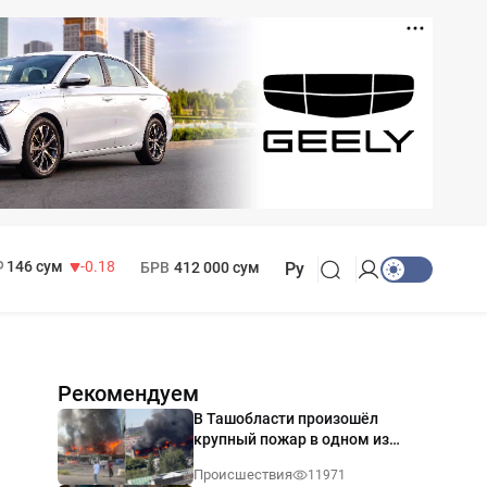
11 916 сум
28.92
13 749 сум
32.19
МРОТ
1 271 000 сум
146 сум
-0.18
БРВ
412 000 сум
Ру
Рекомендуем
В Ташобласти произошёл
крупный пожар в одном из
магазинов — видео
Происшествия
11971