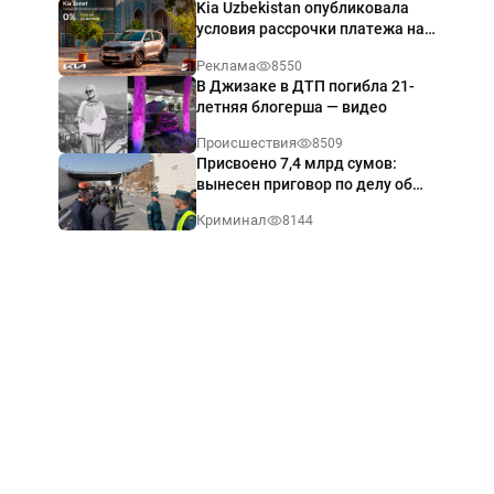
Kia Uzbekistan опубликовала
условия рассрочки платежа на
Kia Sonet со ставкой от 0%
Реклама
8550
годовых
В Джизаке в ДТП погибла 21-
летняя блогерша — видео
Происшествия
8509
Присвоено 7,4 млрд сумов:
вынесен приговор по делу об
обрушении путепровода в
Криминал
8144
Ташкенте