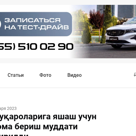
Статьи
Фото
Видео
аря 2023
фуқароларига яшаш учун
ома бериш муддати