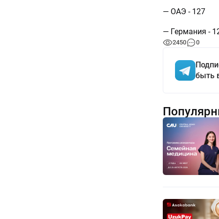
— ОАЭ - 127
— Германия - 1
2450
0
Подпи
быть 
Популярн