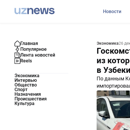
Новости
Главная
Экономика
26 де
Госкомст
Популярное
Лента новостей
из кото
Reels
в Узбек
Экономика
По данным Ко
Интервью
Общество
импортировал
Спорт
2450
0
Назначения
Происшествия
Культура