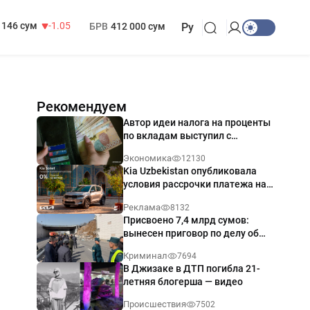
13 717 сум
-25.83
МРОТ
1 271 000 сум
146 сум
-1.05
БРВ
412 000 сум
Ру
Рекомендуем
Автор идеи налога на проценты
по вкладам выступил с
разъяснением
Экономика
12130
Kia Uzbekistan опубликовала
условия рассрочки платежа на
Kia Sonet со ставкой от 0%
Реклама
8132
годовых
Присвоено 7,4 млрд сумов:
вынесен приговор по делу об
обрушении путепровода в
Криминал
7694
Ташкенте
В Джизаке в ДТП погибла 21-
летняя блогерша — видео
Происшествия
7502