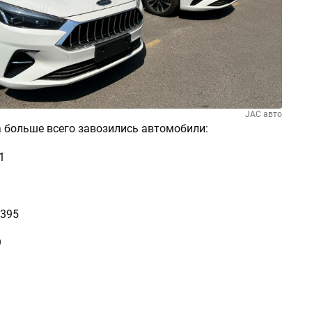
JAC авто
а больше всего завозились автомобили:
1
6395
9