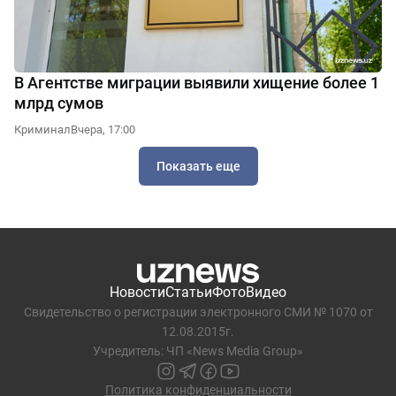
В Агентстве миграции выявили хищение более 1
млрд сумов
Криминал
Вчера, 17:00
Показать еще
Новости
Статьи
Фото
Видео
Свидетельство о регистрации электронного СМИ № 1070 от
12.08.2015г.
Учредитель: ЧП «News Media Group»
Политика конфиденциальности