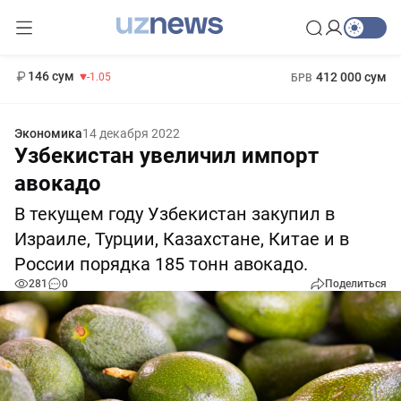
11 887 сум
-55.49
13 717 сум
1 271 000 сум
-25.83
МРОТ
146 сум
412 000 сум
-1.05
БРВ
Экономика
14 декабря 2022
Узбекистан увеличил импорт
авокадо
В текущем году Узбекистан закупил в
Израиле, Турции, Казахстане, Китае и в
России порядка 185 тонн авокадо.
281
0
Поделиться