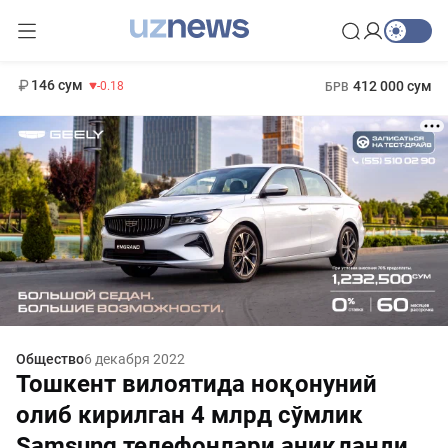
11 916 сум
28.92
13 749 сум
1 271 000 сум
32.19
МРОТ
146 сум
412 000 сум
-0.18
БРВ
Общество
6 декабря 2022
Тошкент вилоятида ноқонуний
олиб кирилган 4 млрд сўмлик
Samsung телефонлари аниқланди