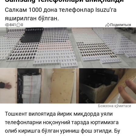
Салкам 1000 дона телефонлар Isuzu’га
яширилган бўлган.
841
0
Поделиться
Божхона қўмитаси
Тошкент вилоятида йирик миқдорда уяли
телефонларни ноқонуний тарзда юртимизга
олиб киришга бўлган уриниш фош этилди. Бу