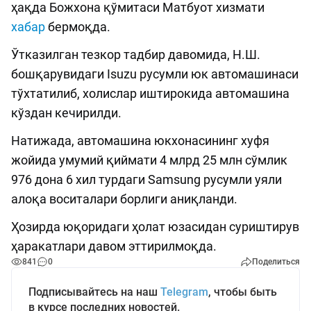
ҳақда Божхона қўмитаси Матбуот хизмати
хабар
бермоқда.
Ўтказилган тезкор тадбир давомида, Н.Ш.
бошқарувидаги Isuzu русумли юк автомашинаси
тўхтатилиб, холислар иштирокида автомашина
кўздан кечирилди.
Натижада, автомашина юкхонасининг хуфя
жойида умумий қиймати 4 млрд 25 млн сўмлик
976 дона 6 хил турдаги Samsung русумли уяли
алоқа воситалари борлиги аниқланди.
Ҳозирда юқоридаги ҳолат юзасидан суриштирув
ҳаракатлари давом эттирилмоқда.
841
0
Поделиться
Подписывайтесь на наш
Telegram
, чтобы быть
в курсе последних новостей.