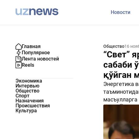
Новости
Главная
Общество
16 ноя
“Свет” я
Популярное
Лента новостей
сабаби 
Reels
қўйган 
Экономика
Энергетика в
Интервью
Общество
таъминотидаг
Спорт
масъулларга 
Назначения
Происшествия
1149
0
Культура