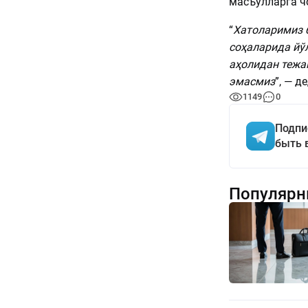
масъулларга ч
“
Хатоларимиз б
соҳаларида йўл
аҳолидан тежа
эмасмиз
”, — де
1149
0
Подпи
быть 
Популярн