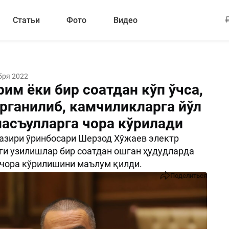
Статьи
Фото
Видео
бря 2022
рим ёки бир соатдан кўп ўчса,
ўрганилиб, камчиликларга йўл
масъулларга чора кўрилади
азири ўринбосари Шерзод Хўжаев электр
и узилишлар бир соатдан ошган ҳудудларда
чора кўрилишини маълум қилди.
Поделиться