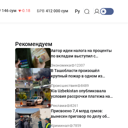
13 749 сум
32.19
МРОТ
1 271 000 сум
146 сум
-0.18
БРВ
412 000 сум
Ру
Рекомендуем
Автор идеи налога на проценты
по вкладам выступил с
разъяснением
Экономика
12307
В Ташобласти произошёл
крупный пожар в одном из
магазинов — видео
Происшествия
8489
Kia Uzbekistan опубликовала
условия рассрочки платежа на
Kia Sonet со ставкой от 0%
Реклама
8261
годовых
Присвоено 7,4 млрд сумов:
вынесен приговор по делу об
обрушении путепровода в
Криминал
7859
Ташкенте