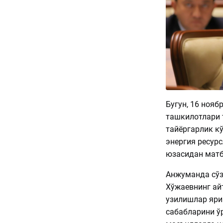
Бугун, 16 нояб
ташкилотлари 
тайёргарлик кў
энергия ресур
юзасидан мат
Анжуманда сўз
Хўжаевнинг ай
узилишлар ярим
сабабларини ўр