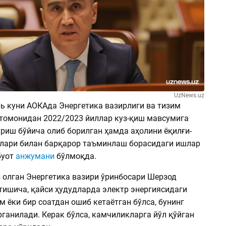
UzNews.uz
рь куни АОКАда Энергетика вазирлиги ва тизим
томонидан 2022/2023 йиллар куз-қиш мавсумига
риш бўйича олиб борилган ҳамда аҳолини ёқилғи-
слари билан барқарор таъминлаш борасидаги ишлар
буот
анжумани
бўлмоқда.
 олган Энергетика вазири ўринбосари Шерзод
тишича, қайси ҳудудларда электр энергиясидаги
 ёки бир соатдан ошиб кетаётган бўлса, бунинг
ганилади. Керак бўлса, камчиликларга йўл қўйган