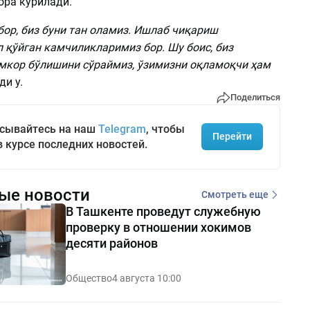
ора кўрилади.
ор, биз буни тан оламиз. Ишлаб чиқариш
 қўйган камчиликларимиз бор. Шу боис, биз
мкор бўлишини сўраймиз, ўзимизни оқламоқчи ҳам
ди у.
Поделиться
сывайтесь на наш
Telegram
, чтобы
Перейти
в курсе последних новостей.
ые новости
Смотреть еще
В Ташкенте проведут служебную
проверку в отношении хокимов
десяти районов
Общество
4 августа 10:00