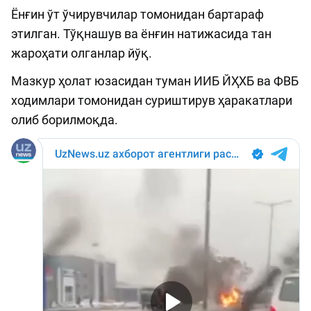
Ёнғин ўт ўчирувчилар томонидан бартараф
этилган. Тўқнашув ва ёнғин натижасида тан
жароҳати олганлар йўқ.
Мазкур ҳолат юзасидан туман ИИБ ЙҲХБ ва ФВБ
ходимлари томонидан суриштирув ҳаракатлари
олиб борилмоқда.