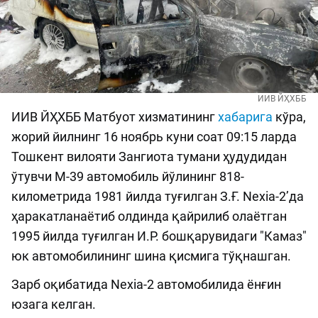
ИИВ ЙҲХББ
ИИВ ЙҲХББ Матбуот хизматининг
хабарига
кўра,
жорий йилнинг 16 ноябрь куни соат 09:15 ларда
Тошкент вилояти Зангиота тумани ҳудудидан
ўтувчи М-39 автомобиль йўлининг 818-
километрида 1981 йилда туғилган З.Ғ. Nexia-2’да
ҳаракатланаётиб олдинда қайрилиб олаётган
1995 йилда туғилган И.Р. бошқарувидаги "Камаз"
юк автомобилининг шина қисмига тўқнашган.
Зарб оқибатида Nexia-2 автомобилида ёнғин
юзага келган.