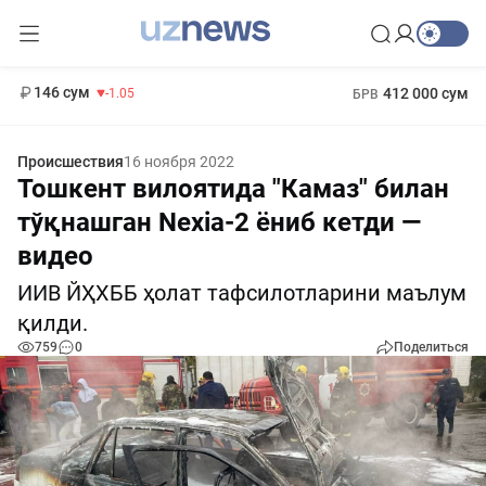
11 887 сум
-55.49
13 717 сум
1 271 000 сум
-25.83
МРОТ
146 сум
412 000 сум
-1.05
БРВ
Происшествия
16 ноября 2022
Тошкент вилоятида "Камаз" билан
тўқнашган Nexia-2 ёниб кетди —
видео
ИИВ ЙҲХББ ҳолат тафсилотларини маълум
қилди.
759
0
Поделиться