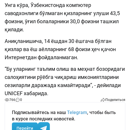
Унга кўра, Ўзбекистонда компютер
саводхонлиги бўлмаган қизларнинг улуши 43,5
фоизни, ўғил болаларники 30,0 фоизни ташкил
қилади.
Аниқланишича, 14 ёшдан 30 ёшгача бўлган
қизлар ва ёш аёлларнинг 68 фоизи ҳеч қачон
Интернетдан фойдаланмаган.
“Бу уларнинг таълим олиш ва меҳнат бозоридаги
салоҳиятини рўёбга чиқариш имкониятларини
сезиларли даражада камайтиради”, - дейилади
UNICEF хабарида.
766
0
Поделиться
Подписывайтесь на наш
Telegram
, чтобы быть
в курсе последних новостей.
Перейти