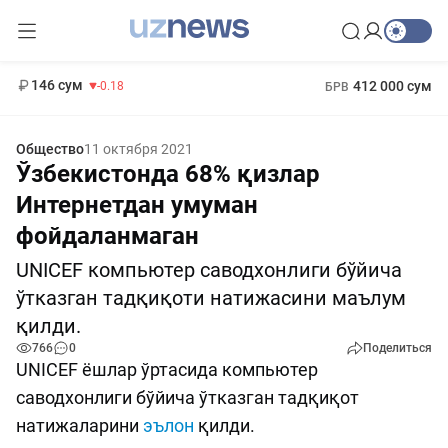
11 916 сум
28.92
13 749 сум
1 271 000 сум
32.19
МРОТ
146 сум
412 000 сум
-0.18
БРВ
Общество
11 октября 2021
Ўзбекистонда 68% қизлар
Интернетдан умуман
фойдаланмаган
UNICEF компьютер саводхонлиги бўйича
ўтказган тадқиқоти натижасини маълум
қилди.
766
0
Поделиться
UNICEF ёшлар ўртасида компьютер
саводхонлиги бўйича ўтказган тадқиқот
натижаларини
эълон
қилди.