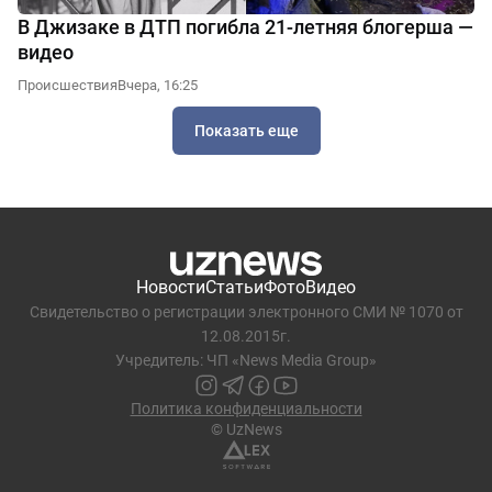
В Джизаке в ДТП погибла 21-летняя блогерша —
видео
Происшествия
Вчера, 16:25
Показать еще
Новости
Статьи
Фото
Видео
Свидетельство о регистрации электронного СМИ № 1070 от
12.08.2015г.
Учредитель: ЧП «News Media Group»
Политика конфиденциальности
© UzNews