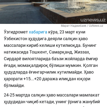
Марат Наджибаев / UzNews.uz
Ўзгидромет
хабарига
кўра, 23 март куни
Ўзбекистон ҳудудига деярли салқин ҳаво
массалари кириб келиши кутилмоқда. Бунинг
натижасида Тошкент, Самарқанд, Жиззах,
Сирдарё вилоятларида баъзи жойларда ёмғир
ёғади, момақалдироқ бўлиши мумкин. Қолган
ҳудудларда ёғингарчилик кутилмайди. Ҳаво
ҳарорати +15...+20 даража илиқдан юқори
бўлмайди.
24-25 мартда салқин ҳаво массалари мамлакат
ҳудудидан чиқиб кетади, унинг ўрнига жанубий