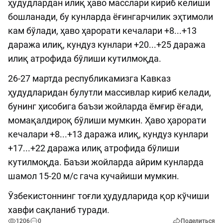
ҳудудлардан илиқ ҳаво масслари кириб келиши
бошланади, бу кунларда ёғингарчилик эҳтимоли
кам бўлади, ҳаво ҳарорати кечалари +8...+13
даража илиқ, кундуз кунлари +20...+25 даража
илиқ атрофида бўлиши кутилмоқда.
26-27 мартда республикамизга Кавказ
ҳудудларидан булутли массивлар кириб келади,
бунинг ҳисобига баъзи жойларда ёмғир ёғади,
момақалдироқ бўлиши мумкин. Ҳаво ҳарорати
кечалари +8...+13 даража илиқ, кундуз кунлари
+17...+22 даража илиқ атрофида бўлиши
кутилмоқда. Баъзи жойларда айрим кунларда
шамол 15-20 м/с гача кучайиши мумкин.
Ўзбекистоннинг тоғли ҳудудларида қор кўчиши
хавфи сақланиб туради.
1206
0
Поделиться