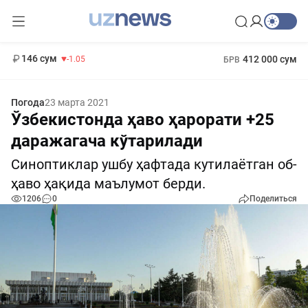
11 887 сум
-55.49
13 717 сум
1 271 000 сум
-25.83
МРОТ
146 сум
412 000 сум
-1.05
БРВ
Погода
23 марта 2021
Ўзбекистонда ҳаво ҳарорати +25
даражагача кўтарилади
Синоптиклар ушбу ҳафтада кутилаётган об-
ҳаво ҳақида маълумот берди.
1206
0
Поделиться