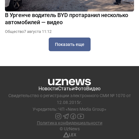
В Ургенче водитель BYD протаранил несколько
автомобилей — видео
Общество
7 августа 11:12
Показать еще
Новости
Статьи
Фото
Видео
Свидетельство о регистрации электронного СМИ № 1070 от
12.08.2015г.
Учредитель: ЧП «News Media Group»
Политика конфиденциальности
© UzNews