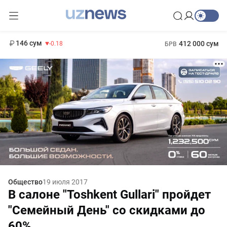
13 749 сум
32.19
146 сум
412 000 сум
-0.18
БРВ
11 916 сум
1 271 000 сум
28.92
МРОТ
Общество
19 июля 2017
В салоне "Toshkent Gullari" пройдет
"Семейный День" со скидками до
60%