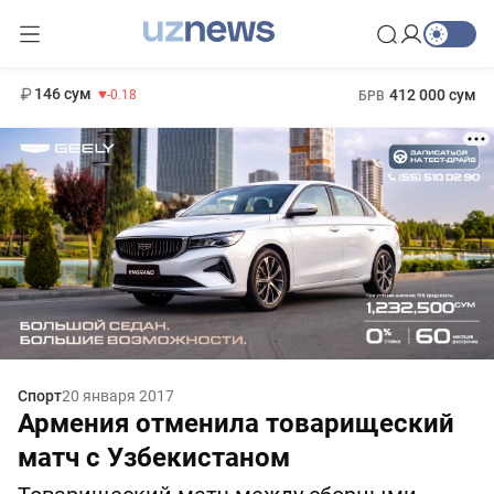
11 916 сум
28.92
13 749 сум
1 271 000 сум
32.19
МРОТ
146 сум
412 000 сум
-0.18
БРВ
Спорт
20 января 2017
Армения отменила товарищеский
матч с Узбекистаном