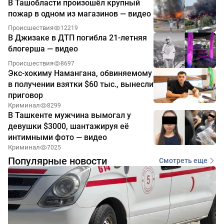
В Ташобласти произошёл крупный
пожар в одном из магазинов — видео
Происшествия
12219
В Джизаке в ДТП погибла 21-летняя
блогерша — видео
Происшествия
8697
Экс-хокиму Намангана, обвиняемому
в получении взятки $60 тыс., вынесли
приговор
Криминал
8299
В Ташкенте мужчина вымогал у
девушки $3000, шантажируя её
интимными фото — видео
Криминал
7025
Популярные новости
Смотреть еще