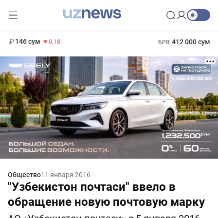
11 916 сум
28.92
13 749 сум
1 271 000 сум
32.19
МРОТ
146 сум
412 000 сум
-0.18
БРВ
Общество
11 января 2016
"Узбекистон почтаси" ввело в
обращение новую почтовую марку