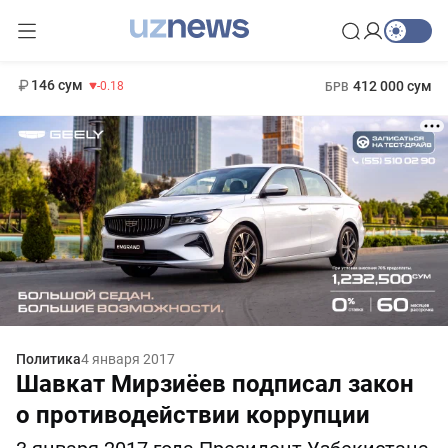
11 916 сум
28.92
13 749 сум
1 271 000 сум
32.19
МРОТ
146 сум
412 000 сум
-0.18
БРВ
Политика
4 января 2017
Шавкат Мирзиёев подписал закон
о противодействии коррупции