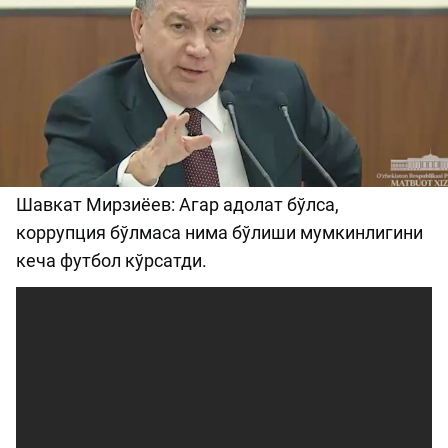
Шавкат Мирзиёев: Агар адолат бўлса,
коррупция бўлмаса нима бўлиши мумкинлигини
кеча футбол кўрсатди.