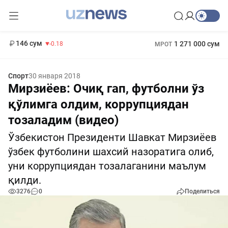
11 916 сум
28.92
13 749 сум
412 000 сум
32.19
БРВ
146 сум
1 271 000 сум
-0.18
МРОТ
Спорт
30 января 2018
Мирзиёев: Очиқ гап, футболни ўз
қўлимга олдим, коррупциядан
тозаладим (видео)
Ўзбекистон Президенти Шавкат Мирзиёев
ўзбек футболини шахсий назоратига олиб,
уни коррупциядан тозалаганини маълум
қилди.
3276
0
Поделиться