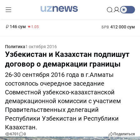
11 887 сум
-55.49
13 717 сум
1 271 000 сум
-25.83
МРОТ
146 сум
412 000 сум
-1.05
БРВ
Политика
1 октября 2016
Узбекистан и Казахстан подпишут
договор о демаркации границы
26-30 сентября 2016 года в г.Алматы
состоялось очередное заседание
Совместной узбекско-казахстанской
демаркационной комиссии с участием
Правительственных делегаций
Республики Узбекистан и Республики
Казахстан.
6701
0
Поделиться