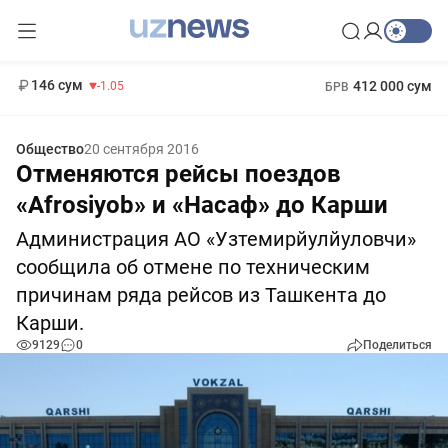
11 887 сум
-55.49
13 717 сум
1 271 000 сум
-25.83
МРОТ
146 сум
412 000 сум
-1.05
БРВ
Общество
20 сентября 2016
Отменяются рейсы поездов
«Afrosiyob» и «Насаф» до Карши
Администрация АО «Узтемирйулйуловчи»
сообщила об отмене по техническим
причинам ряда рейсов из Ташкента до
Карши.
9129
0
Поделиться