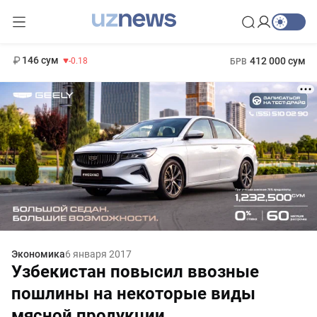
11 916 сум
28.92
13 749 сум
1 271 000 сум
32.19
МРОТ
146 сум
412 000 сум
-0.18
БРВ
Экономика
6 января 2017
Узбекистан повысил ввозные
пошлины на некоторые виды
мясной продукции