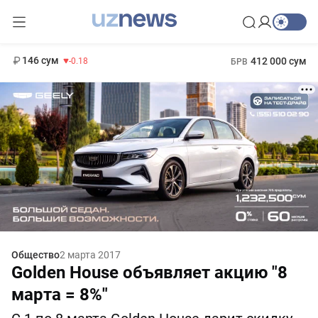
11 916 сум
28.92
13 749 сум
1 271 000 сум
32.19
МРОТ
146 сум
412 000 сум
-0.18
БРВ
Общество
2 марта 2017
Golden House объявляет акцию "8
марта = 8%"