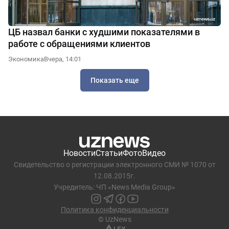
ЦБ назвал банки с худшими показателями в
работе с обращениями клиентов
Экономика
Вчера, 14:01
Показать еще
Новости
Статьи
Фото
Видео
Свидетельство о регистрации электронного СМИ № 1070 от
12.08.2015г.
Учредитель: ЧП «News Media Group»
Политика конфиденциальности
© UzNews