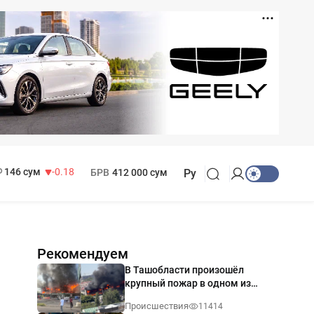
11 916 сум
28.92
13 749 сум
32.19
МРОТ
1 271 000 сум
146 сум
-0.18
БРВ
412 000 сум
Ру
Рекомендуем
В Ташобласти произошёл
крупный пожар в одном из
магазинов — видео
Происшествия
11414