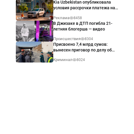
Kia Uzbekistan опубликовала
условия рассрочки платежа на
Kia Sonet со ставкой от 0%
Реклама
8458
годовых
В Джизаке в ДТП погибла 21-
летняя блогерша — видео
Происшествия
8304
Присвоено 7,4 млрд сумов:
вынесен приговор по делу об
обрушении путепровода в
Криминал
8024
Ташкенте