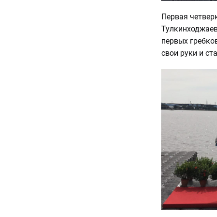
Первая четверк
Тулкинходжаев
первых гребко
свои руки и с