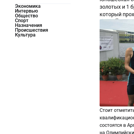
Экономика
золотых и 1 
Интервью
который прохо
Общество
Спорт
6708
0
Назначения
Происшествия
Культура
Стоит отметит
квалификацион
состоятся в Ар
на Олимпийски