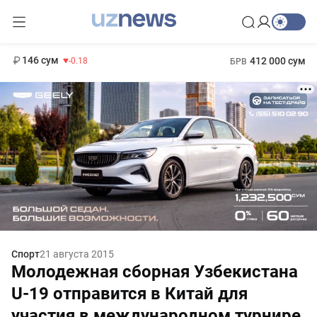
11 916 сум
28.92
13 749 сум
1 271 000 сум
32.19
МРОТ
146 сум
412 000 сум
-0.18
БРВ
Спорт
21 августа 2015
Молодежная сборная Узбекистана
U-19 отправится в Китай для
участия в международном турнире