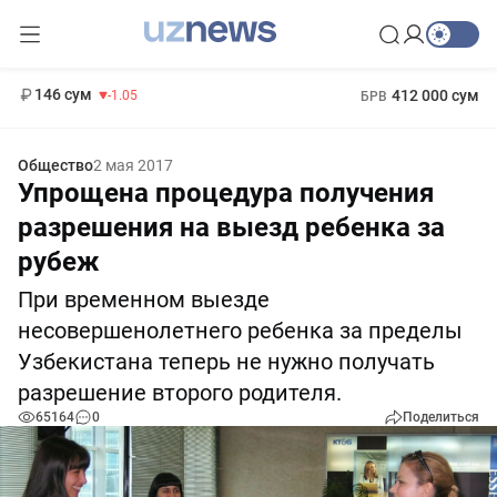
11 887 сум
-55.49
13 717 сум
1 271 000 сум
-25.83
МРОТ
146 сум
412 000 сум
-1.05
БРВ
Общество
2 мая 2017
Упрощена процедура получения
разрешения на выезд ребенка за
рубеж
При временном выезде
несовершенолетнего ребенка за пределы
Узбекистана теперь не нужно получать
разрешение второго родителя.
65164
0
Поделиться