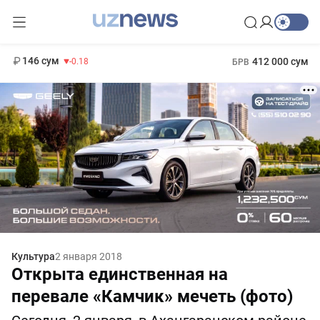
11 916 сум
28.92
13 749 сум
1 271 000 сум
32.19
МРОТ
146 сум
412 000 сум
-0.18
БРВ
Культура
2 января 2018
Открыта единственная на
перевале «Камчик» мечеть (фото)