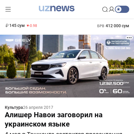
11 952 сум
36.46
13 780 сум
1 271 000 сум
30.12
МРОТ
145 сум
412 000 сум
-0.98
БРВ
Культура
26 апреля 2017
Алишер Навои заговорил на
украинском языке