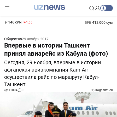
11 887 сум
-55.49
13 717 сум
1 271 000 сум
-25.83
МРОТ
146 сум
412 000 сум
-1.05
БРВ
Общество
29 ноября 2017
Впервые в истории Ташкент
принял авиарейс из Кабула (фото)
Сегодня, 29 ноября, впервые в истории
афганская авиакомпания Kam Air
осуществила рейс по маршруту Кабул-
Ташкент.
11004
0
Поделиться