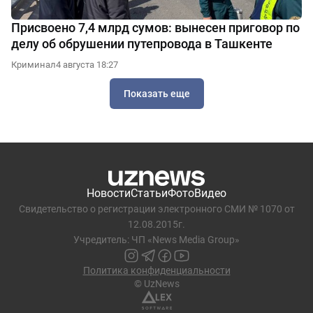
Присвоено 7,4 млрд сумов: вынесен приговор по
делу об обрушении путепровода в Ташкенте
Криминал
4 августа 18:27
Показать еще
Новости
Статьи
Фото
Видео
Свидетельство о регистрации электронного СМИ № 1070 от
12.08.2015г.
Учредитель: ЧП «News Media Group»
Политика конфиденциальности
© UzNews