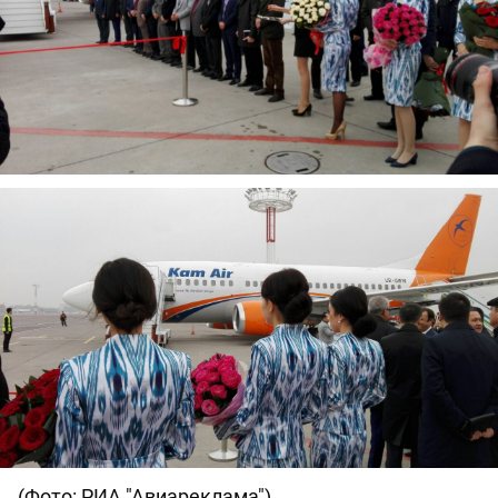
(Фото: РИА "Авиареклама")