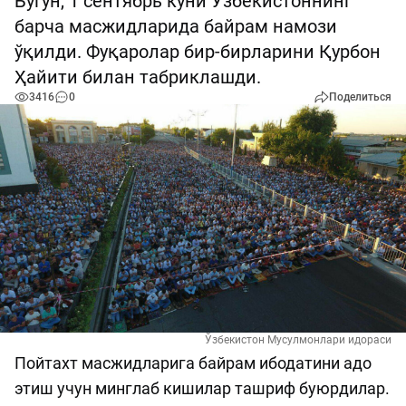
Бугун, 1 сентябрь куни Ўзбекистоннинг
барча масжидларида байрам намози
ўқилди. Фуқаролар бир-бирларини Қурбон
Ҳайити билан табриклашди.
3416
0
Поделиться
Ўзбекистон Мусулмонлари идораси
Пойтахт масжидларига байрам ибодатини адо
этиш учун минглаб кишилар ташриф буюрдилар.