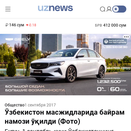
13 749 сум
32.19
146 сум
412 000 сум
-0.18
БРВ
11 916 сум
1 271 000 сум
28.92
МРОТ
Общество
1 сентября 2017
Ўзбекистон масжидларида байрам
намози ўқилди (Фото)