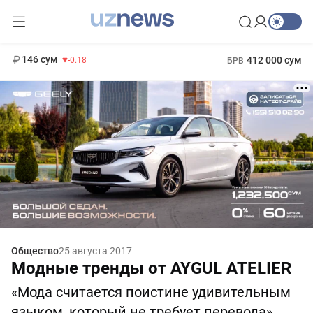
11 916 сум
28.92
13 749 сум
1 271 000 сум
32.19
МРОТ
146 сум
412 000 сум
-0.18
БРВ
Общество
25 августа 2017
Модные тренды от AYGUL ATELIER
«Мода считается поистине удивительным
языком, который не требует перевода».