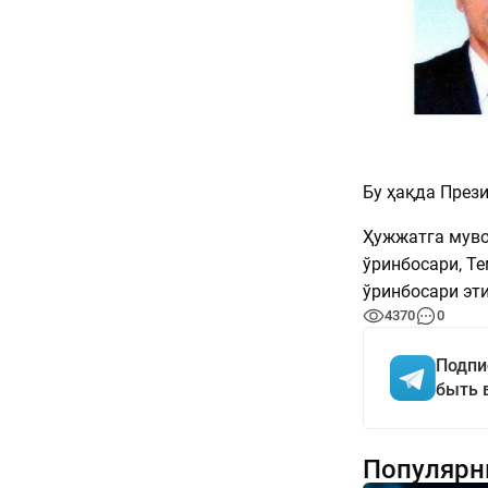
Бу ҳақда През
Ҳужжатга муво
ўринбосари, Т
ўринбосари эти
4370
0
Подпи
быть 
Популярн