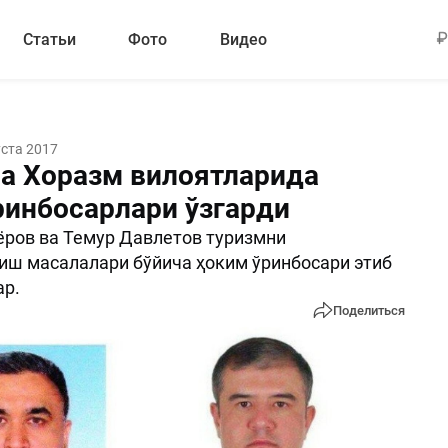
Статьи
Фото
Видео
уста 2017
ва Хоразм вилоятларида
ринбосарлари ўзгарди
ров ва Темур Давлетов туризмни
ш масалалари бўйича ҳоким ўринбосари этиб
ар.
Поделиться