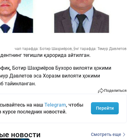
чап тарафда: Ботир Шаҳриёров, ўнг тарафда: Темур Давлетов
идентнинг тегишли қарорида айтилган.
фиқ, Ботир Шаҳриёров Бухоро вилояти ҳокими
емур Давлетов эса Хоразм вилояти ҳокими
б тайинланган.
Поделиться
сывайтесь на наш
Telegram
, чтобы
Перейти
в курсе последних новостей.
ые новости
Смотреть еще