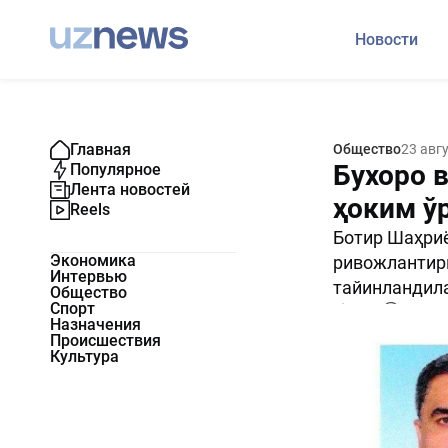
Новости
Главная
Общество
23 авг
Бухоро 
Популярное
Лента новостей
ҳоким ў
Reels
Ботир Шаҳриё
Экономика
ривожлантири
Интервью
тайинландил
Общество
Спорт
4370
0
Назначения
Происшествия
Культура