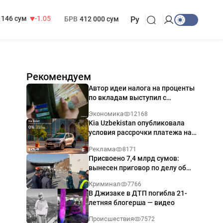
13 717 сум
-25.83
МРОТ
1 271 000 сум
146 сум
-1.05
БРВ
412 000 сум
Ру
Рекомендуем
Автор идеи налога на проценты
по вкладам выступил с
разъяснением
Экономика
12168
Kia Uzbekistan опубликовала
условия рассрочки платежа на
Kia Sonet со ставкой от 0%
Реклама
8171
годовых
Присвоено 7,4 млрд сумов:
вынесен приговор по делу об
обрушении путепровода в
Криминал
7766
Ташкенте
В Джизаке в ДТП погибла 21-
летняя блогерша — видео
Происшествия
7572