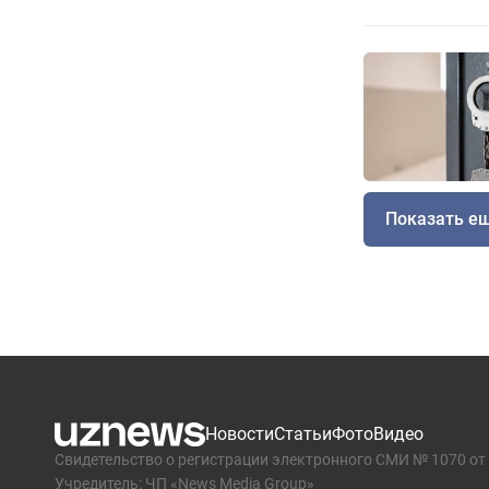
Показать е
Новости
Статьи
Фото
Видео
Свидетельство о регистрации электронного СМИ № 1070 от 
Учредитель: ЧП «News Media Group»