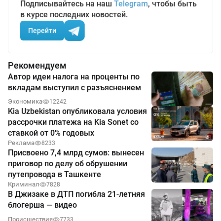
Подписывайтесь на наш
Telegram
, чтобы быть
в курсе последних новостей.
Перейти
Рекомендуем
Автор идеи налога на проценты по
вкладам выступил с разъяснением
Экономика
12242
Kia Uzbekistan опубликовала условия
рассрочки платежа на Kia Sonet со
ставкой от 0% годовых
Реклама
8233
Присвоено 7,4 млрд сумов: вынесен
приговор по делу об обрушении
путепровода в Ташкенте
Криминал
7828
В Джизаке в ДТП погибла 21-летняя
блогерша — видео
Происшествия
7733