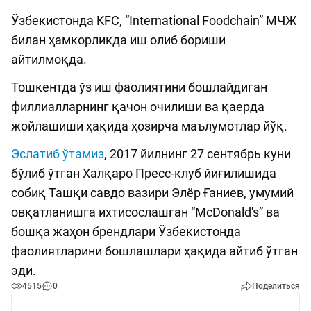
Ўзбекистонда KFC, “International Foodchain” МЧЖ
билан ҳамкорликда иш олиб бориши
айтилмоқда.
Тошкентда ўз иш фаолиятини бошлайдиган
филлиалларнинг қачон очилиши ва қаерда
жойлашиши ҳақида ҳозирча маълумотлар йўқ.
Эслатиб ўтамиз
, 2017 йилнинг 27 сентябрь куни
бўлиб ўтган Халқаро Пресс-клуб йиғилишида
собиқ Ташқи савдо вазири Элёр Ғаниев, умумий
овқатланишга ихтисослашган “McDonald's” ва
бошқа жаҳон брендлари Ўзбекистонда
фаолиятларини бошлашлари ҳақида айтиб ўтган
эди.
4515
0
Поделиться