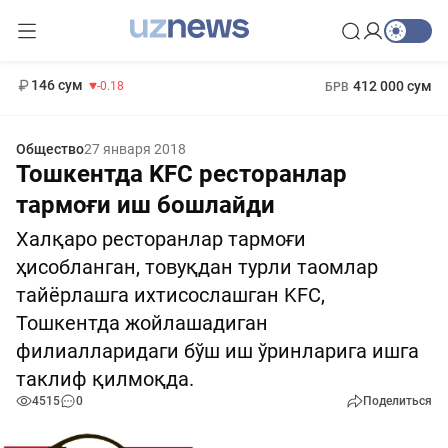
11 916 сум
28.92
13 749 сум
1 271 000 сум
32.19
МРОТ
146 сум
412 000 сум
-0.18
БРВ
Общество
27 января 2018
Тошкентда KFC ресторанлар
тармоғи иш бошлайди
Халқаро ресторанлар тармоғи
ҳисобланган, товуқдан турли таомлар
тайёрлашга ихтисослашган KFC,
Тошкентда жойлашадиган
филиалларидаги бўш иш ўринларига ишга
таклиф қилмоқда.
4515
0
Поделиться