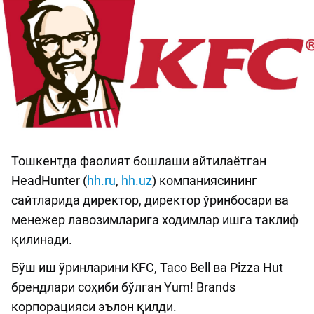
Тошкентда фаолият бошлаши айтилаётган
HeadHunter (
hh.ru
,
hh.uz
) компаниясининг
сайтларида директор, директор ўринбосари ва
менежер лавозимларига ходимлар ишга таклиф
қилинади.
Бўш иш ўринларини KFC, Taco Bell ва Pizza Hut
брендлари соҳиби бўлган Yum! Brands
корпорацияси эълон қилди.