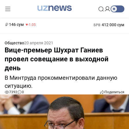
11 887 сум
-55.49
13 717 сум
1 271 000 сум
-25.83
МРОТ
146 сум
412 000 сум
-1.05
БРВ
Общество
20 апреля 2021
Вице-премьер Шухрат Ганиев
провел совещание в выходной
день
В Минтруда прокомментировали данную
ситуацию.
7392
0
Поделиться