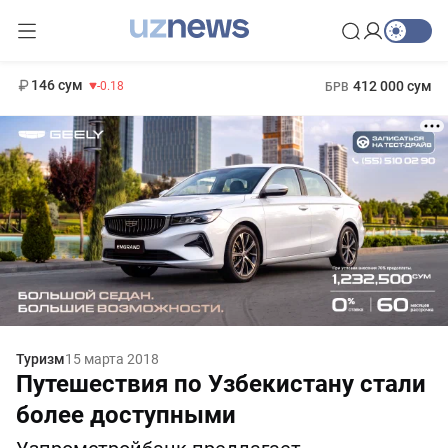
11 916 сум
28.92
13 749 сум
1 271 000 сум
32.19
МРОТ
146 сум
412 000 сум
-0.18
БРВ
Туризм
15 марта 2018
Путешествия по Узбекистану стали
более доступными