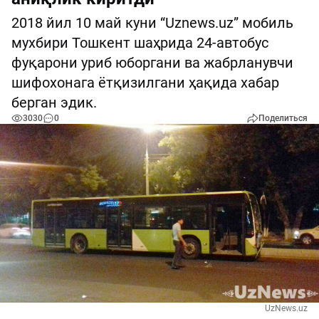
2018 йил 10 май куни “Uznews.uz” мобиль
мухбири Тошкент шаҳрида 24-автобус
фуқарони уриб юборгани ва жабрланувчи
шифохонага ётқизилгани ҳақида хабар
берган эдик.
3030
0
Поделиться
UzNews.uz