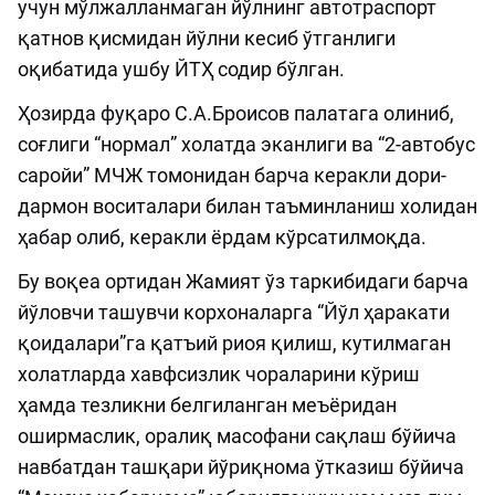
учун мўлжалланмаган йўлнинг автотраспорт
қатнов қисмидан йўлни кесиб ўтганлиги
оқибатида ушбу ЙТҲ содир бўлган.
Ҳозирда фуқаро С.А.Броисов палатага олиниб,
соғлиги “нормал” холатда эканлиги ва “2-автобус
саройи” МЧЖ томонидан барча керакли дори-
дармон воситалари билан таъминланиш холидан
ҳабар олиб, керакли ёрдам кўрсатилмоқда.
Бу воқеа ортидан Жамият ўз таркибидаги барча
йўловчи ташувчи корхоналарга “Йўл ҳаракати
қоидалари”га қатъий риоя қилиш, кутилмаган
холатларда хавфсизлик чораларини кўриш
ҳамда тезликни белгиланган меъёридан
оширмаслик, оралиқ масофани сақлаш бўйича
навбатдан ташқари йўриқнома ўтказиш бўйича