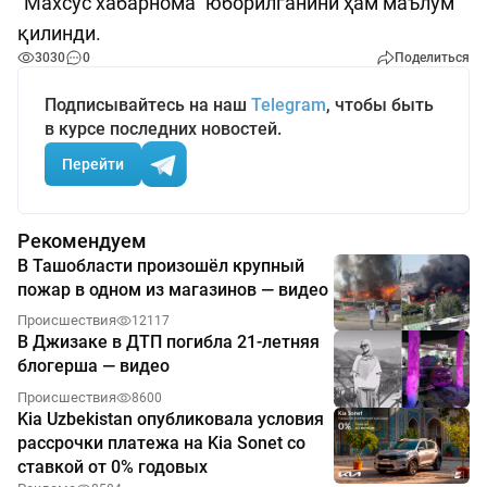
“Махсус хабарнома” юборилганини ҳам маълум
қилинди.
3030
0
Поделиться
Подписывайтесь на наш
Telegram
, чтобы быть
в курсе последних новостей.
Перейти
Рекомендуем
В Ташобласти произошёл крупный
пожар в одном из магазинов — видео
Происшествия
12117
В Джизаке в ДТП погибла 21-летняя
блогерша — видео
Происшествия
8600
Kia Uzbekistan опубликовала условия
рассрочки платежа на Kia Sonet со
ставкой от 0% годовых