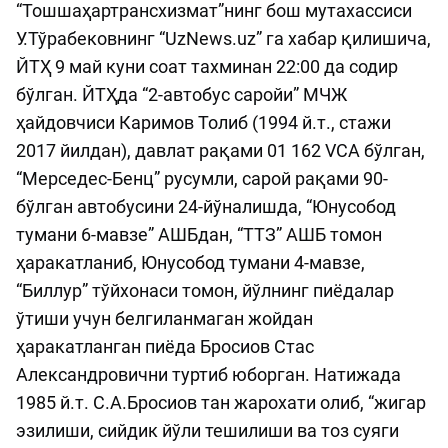
“Тошшаҳартранcхизмат”нинг бош мутахассиси
У.Тўрабековнинг “UzNews.uz” га хабар қилишича,
ЙТҲ 9 май куни соат тахминан 22:00 да содир
бўлган. ЙТҲда “2-автобус саройи” МЧЖ
ҳайдовчиси Каримов Толиб (1994 й.т., стажи
2017 йилдан), давлат рақами 01 162 VCA бўлган,
“Мерседес-Бенц” русумли, сарой рақами 90-
бўлган автобусини 24-йўналишда, “Юнусобод
тумани 6-мавзе” АШБдан, “ТТЗ” АШБ томон
ҳаракатланиб, Юнусобод тумани 4-мавзе,
“Биллур” тўйхонаси томон, йўлнинг пиёдалар
ўтиши учун белгиланмаган жойдан
ҳаракатланган пиёда Бросиов Стас
Александровични туртиб юборган. Натижада
1985 й.т. С.А.Бросиов тан жарохати олиб, “жигар
эзилиши, сийдик йўли тешилиши ва тоз суяги