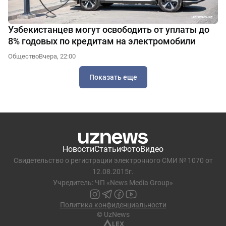
Узбекистанцев могут освободить от уплаты до
8% годовых по кредитам на электромобили
Общество
Вчера, 22:00
Показать еще
Новости
Статьи
Фото
Видео
Свидетельство о регистрации электронного СМИ № 1070 от
12.08.2015г.
Учредитель: ЧП «News Media Group»
Политика конфиденциальности
© UzNews