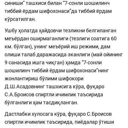
синиши” ташхиси билан “7-сонли шошилинч
тиббий ёрдам шифохонаси”да тиббий ёрдам
кўрсатилган.
Ушбу ҳолатда ҳайдовчи тезликни белгиланган
меъёрдан оширмаганлиги (тезлиги соатига 60
км. бўлган), унинг меъёрий иш режими, дам
олиши талаб даражасида эканлиги (май ойининг
9 санасида ишга чиқган) ҳамда “7-сонли
шошилинч тиббий ёрдам шифохонаси”нинг
жонлантириш бўлими шифокори
Д.Ш.Асадовнинг ташхисига кўра, фуқаро
С.А.Броисов спиртли ичимлик таъсирида
бўлганлиги ҳам тасдиқланган.
Дастлабки хулосага кўра, фуқаро С.Броисов
спиртли ичимлик таъсирида, пиёдалар ўтиши