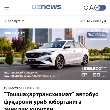
11 916 сум
28.92
13 749 сум
1 271 000 сум
32.19
МРОТ
146 сум
412 000 сум
-0.18
БРВ
Общество
11 мая 2018
“Тошшаҳартранcхизмат” автобус
фуқарони уриб юборганига
аниқлик киритди