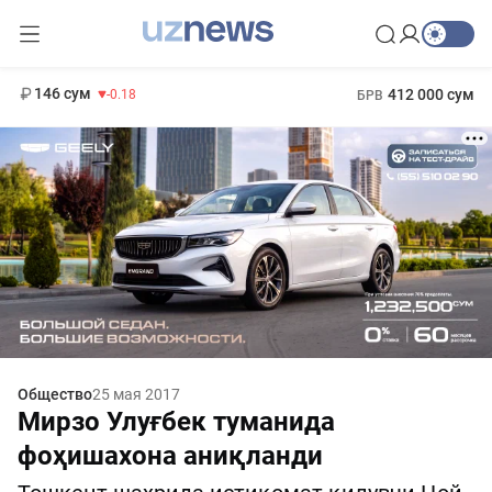
11 916 сум
28.92
13 749 сум
1 271 000 сум
32.19
МРОТ
146 сум
412 000 сум
-0.18
БРВ
Общество
25 мая 2017
Мирзо Улуғбек туманида
фоҳишахона аниқланди