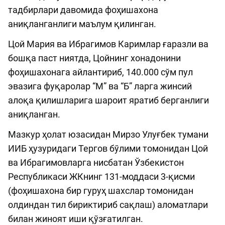
тадбирлари давомида фоҳишахона
аниқланганлиги маълум қилинган.
Цой Мария ва Ибрагимов Каримлар ғаразли ва
бошқа паст ниятда, Цойнинг хонадонини
фоҳишахонага айлантириб, 140.000 сўм пул
эвазига фуқаролар “М” ва “Б” ларга жинсий
алоқа қилишларига шароит яратиб берганлиги
аниқланган.
Мазкур ҳолат юзасидан Мирзо Улуғбек тумани
ИИБ ҳузуридаги Тергов бўлими томонидан Цой
ва Ибрагимовларга нисбатан Ўзбекистон
Республикаси ЖКнинг 131-моддаси 3-қисми
(фоҳишахона бир гуруҳ шахслар томонидан
олдиндан тил бириктириб сақлаш) аломатлари
билан жиноят иши қўзғатилган.