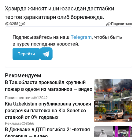
Ҳозирда жиноят иши юзасидан дастлабки
тергов ҳаракатлари олиб борилмоқда.
3258
0
Поделиться
Подписывайтесь на наш
Telegram
, чтобы быть
в курсе последних новостей.
Перейти
Рекомендуем
В Ташобласти произошёл крупный
пожар в одном из магазинов — видео
Происшествия
12042
Kia Uzbekistan опубликовала условия
рассрочки платежа на Kia Sonet со
ставкой от 0% годовых
Реклама
8566
В Джизаке в ДТП погибла 21-летняя
блогерша — видео