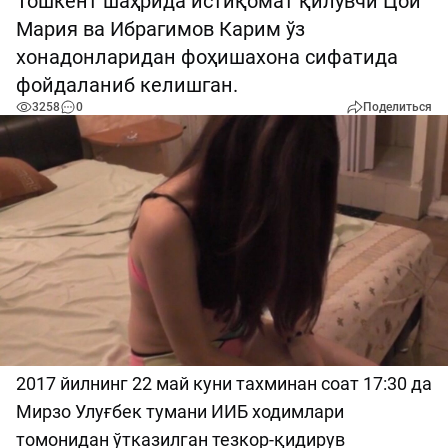
Тошкент шаҳрида истиқомат қилувчи Цой
Мария ва Ибрагимов Карим ўз
хонадонларидан фоҳишахона сифатида
фойдаланиб келишган.
3258
0
Поделиться
2017 йилнинг 22 май куни тахминан соат 17:30 да
Мирзо Улуғбек тумани ИИБ ходимлари
томонидан ўтказилган тезкор-қидирув