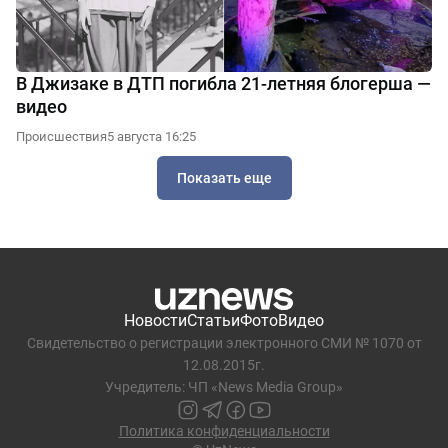
В Джизаке в ДТП погибла 21-летняя блогерша —
видео
Происшествия
5 августа 16:25
Показать еще
Новости
Статьи
Фото
Видео
Свидетельство о регистрации электронного СМИ № 1070 от
12.08.2015г.
Учредитель: ЧП «News Media Group»
Политика конфиденциальности