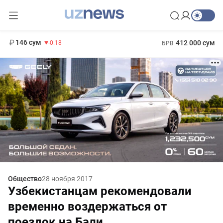
11 916 сум
28.92
13 749 сум
1 271 000 сум
32.19
МРОТ
146 сум
412 000 сум
-0.18
БРВ
Общество
28 ноября 2017
Узбекистанцам рекомендовали
временно воздержаться от
поездок на Бали