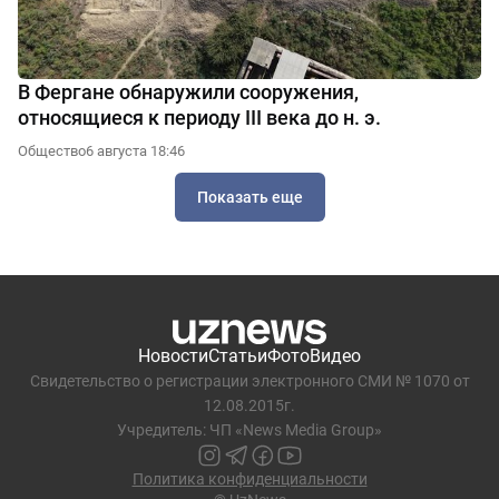
В Фергане обнаружили сооружения,
относящиеся к периоду III века до н. э.
Общество
6 августа 18:46
Показать еще
Новости
Статьи
Фото
Видео
Свидетельство о регистрации электронного СМИ № 1070 от
12.08.2015г.
Учредитель: ЧП «News Media Group»
Политика конфиденциальности