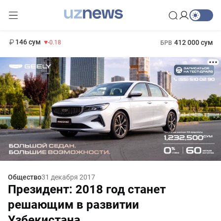
11 916 сум
28.92
13 749 сум
1 271 000 сум
32.19
МРОТ
146 сум
412 000 сум
-0.18
БРВ
Общество
31 декабря 2017
Президент: 2018 год станет
решающим в развитии
Узбекистана.